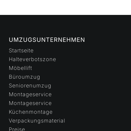
UMZUGSUNTERNEHMEN
Startseite
Halteverbotszone
Möbellift
Büroumzug
Seniorenumzug
Montageservice
Montageservice
Küchenmontage
Verpackungsmaterial
Preise