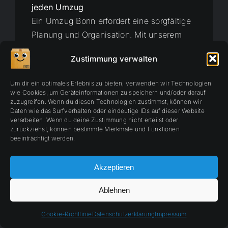
jeden Umzug
Ein Umzug Bonn erfordert eine sorgfältige
Planung und Organisation. Mit unserem
erfahrenen Team und unseren
Zustimmung verwalten
maßgeschneiderten Lösungen stellen wir
sicher, dass Ihr Umzug problemlos
Um dir ein optimales Erlebnis zu bieten, verwenden wir Technologien
verläuft. Wir bieten flexible
wie Cookies, um Geräteinformationen zu speichern und/oder darauf
zuzugreifen. Wenn du diesen Technologien zustimmst, können wir
Umzugsservices, die genau auf Ihre
Daten wie das Surfverhalten oder eindeutige IDs auf dieser Website
Anforderungen abgestimmt sind.
verarbeiten. Wenn du deine Zustimmung nicht erteilst oder
zurückziehst, können bestimmte Merkmale und Funktionen
beeinträchtigt werden.
Umzugsunternehmen Bonn: Preise für
Ihren Umzug im Überblick
Akzeptieren
Die Preise für Umzüge Bonn hängen von
verschiedenen Faktoren ab, wie dem
Ablehnen
Umfang des Umzugs und den
gewünschten Zusatzleistungen. Als
Cookie-Richtlinie
Datenschutzerklärung
Impressum
Umzugsunternehmen Bonn bieten wir